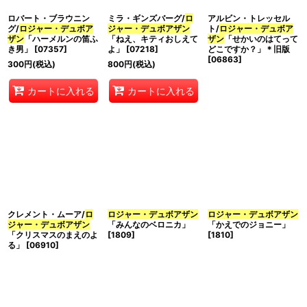
ロバート・ブラウニン
ミラ・ギンズバーグ/
ロ
アルビン・トレッセル
絞り込む
グ/
ロジャー・デュボア
ジャー・デュボアザン
ト/
ロジャー・デュボア
ザン
「ハーメルンの笛ふ
「ねえ、キティおしえて
ザン
「せかいのはてって
き男」
[
07357
]
よ」
[
07218
]
どこですか？」＊旧版
[
06863
]
300
円
(税込)
800
円
(税込)
カートに入れる
カートに入れる
クレメント・ムーア/
ロ
ロジャー・デュボアザン
ロジャー・デュボアザン
ジャー・デュボアザン
「みんなのベロニカ」
「かえでのジョニー」
「クリスマスのまえのよ
[
1809
]
[
1810
]
る」
[
06910
]