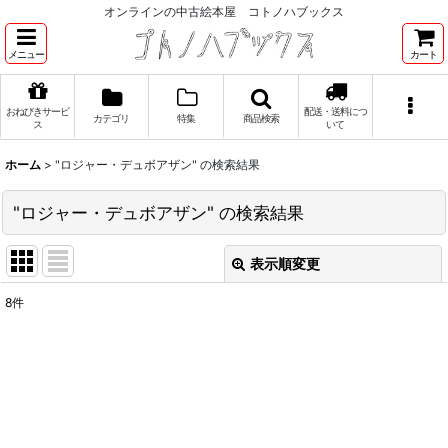
オンラインの中古絵本屋 コトノハブックス
メニュー
カート
おねびきサービ
配送・送料につ
カテゴリ
特集
商品検索
ス
いて
ホーム
>
"ロジャー・デュボアザン"
の
検索結果
"ロジャー・デュボアザン"
の
検索結果
表示順変更
閉じる
8
件
商品検索
:
表示数
:
並び順
: