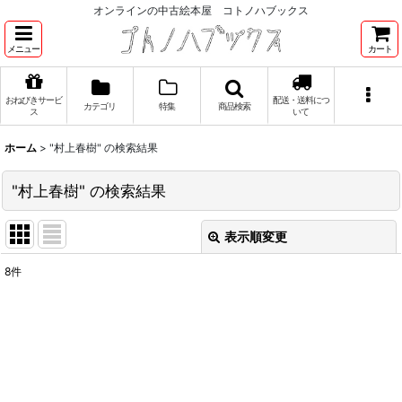
オンラインの中古絵本屋 コトノハブックス
メニュー
カート
おねびきサービ
配送・送料につ
カテゴリ
特集
商品検索
ス
いて
ホーム
>
"村上春樹"
の
検索結果
"村上春樹"
の
検索結果
表示順変更
閉じる
8
件
商品検索
:
表示数
:
並び順
: