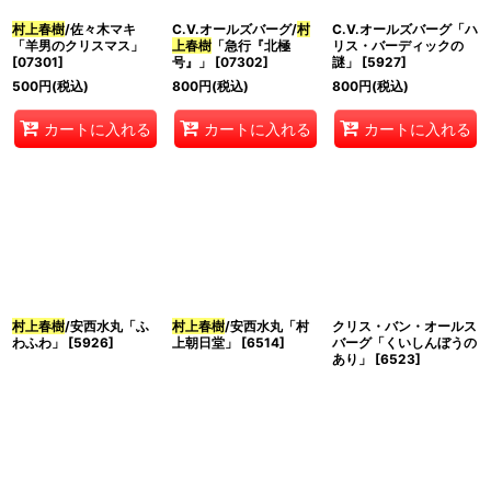
村上春樹
/佐々木マキ
C.V.オールズバーグ/
村
C.V.オールズバーグ「ハ
絞り込む
「羊男のクリスマス」
上春樹
「急行『北極
リス・バーディックの
[
07301
]
号』」
[
07302
]
謎」
[
5927
]
500
円
(税込)
800
円
(税込)
800
円
(税込)
カートに入れる
カートに入れる
カートに入れる
村上春樹
/安西水丸「ふ
村上春樹
/安西水丸「村
クリス・バン・オールス
わふわ」
[
5926
]
上朝日堂」
[
6514
]
バーグ「くいしんぼうの
あり」
[
6523
]