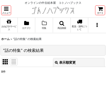
オンラインの中古絵本屋 コトノハブックス
メニュー
カート
おねびきサービ
配送・送料につ
カテゴリ
特集
商品検索
ス
いて
ホーム
>
"話の特集"
の
検索結果
"話の特集"
の
検索結果
表示順変更
閉じる
8
件
商品検索
:
表示数
:
並び順
: