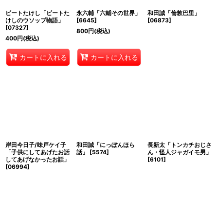
ビートたけし「ビートた
永六輔「六輔その世界」
和田誠「倫敦巴里」
絞り込む
けしのウソップ物語」
[
6645
]
[
06873
]
[
07327
]
800
円
(税込)
400
円
(税込)
カートに入れる
カートに入れる
岸田今日子/味戸ケイ子
和田誠「にっぽんほら
長新太「トンカチおじさ
「子供にしてあげたお話
話」
[
5574
]
ん・怪人ジャガイモ男」
してあげなかったお話」
[
6101
]
[
06994
]