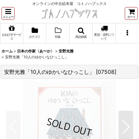
オンラインの中古絵本屋 コトノハブックス
メニュー
カート
おねびきサービ
配送・送料につ
カテゴリ
特集
商品検索
ス
いて
ホーム
>
日本の作家〈あ〜か〉
>
安野光雅
>
安野光雅「10人のゆかいなひっこし」
安野光雅「10人のゆかいなひっこし」
[
07508
]