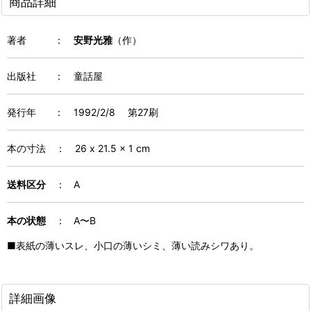
商品詳細
著者
：
安野光雅
（作）
出版社 ： 童話屋
発行年
：
1992/2/8 第27刷
本の寸法
：
26 x 21.5 x 1 cm
送料区分
： A
本の状態
： A〜B
■表紙の薄いスレ、小口の薄いシミ、薄い読みシワあり。
詳細画像