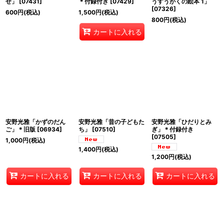
せ」
[
07431
]
＊付録付き
[
07429
]
うすうがくの絵本 1」
[
07326
]
600
円
(税込)
1,500
円
(税込)
800
円
(税込)
カートに入れる
安野光雅「かずのだん
安野光雅「昔の子どもた
安野光雅「ひだりとみ
ご」＊旧版
[
06934
]
ち」
[
07510
]
ぎ」＊付録付き
[
07505
]
1,000
円
(税込)
1,400
円
(税込)
1,200
円
(税込)
カートに入れる
カートに入れる
カートに入れる