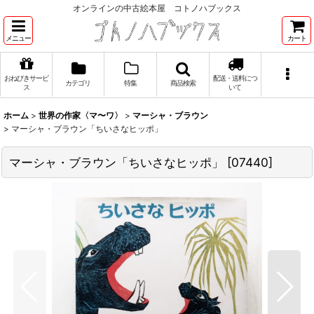
オンラインの中古絵本屋 コトノハブックス
メニュー
カート
おねびきサービ
配送・送料につ
カテゴリ
特集
商品検索
ス
いて
ホーム
>
世界の作家〈マ〜ワ〉
>
マーシャ・ブラウン
>
マーシャ・ブラウン「ちいさなヒッポ」
マーシャ・ブラウン「ちいさなヒッポ」
[
07440
]