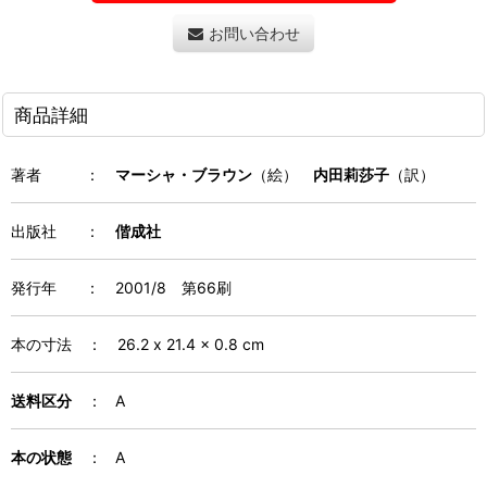
お問い合わせ
商品詳細
著者
：
マーシャ・ブラウン
（絵）
内田莉莎子
（訳）
出版社 ：
偕成社
発行年
：
2001/8 第66刷
本の寸法
：
26.2 x 21.4 x 0.8 cm
送料区分
： A
本の状態
： A