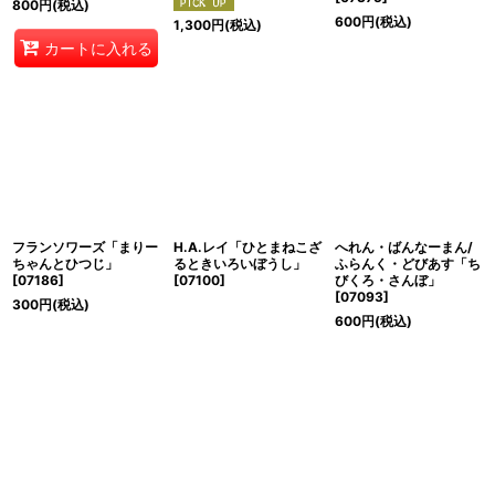
800
円
(税込)
600
円
(税込)
1,300
円
(税込)
カートに入れる
フランソワーズ「まりー
H.A.レイ「ひとまねこざ
へれん・ばんなーまん/
ちゃんとひつじ」
るときいろいぼうし」
ふらんく・どびあす「ち
[
07186
]
[
07100
]
びくろ・さんぼ」
[
07093
]
300
円
(税込)
600
円
(税込)