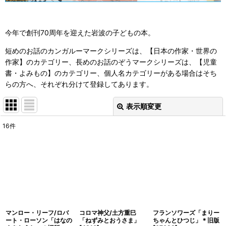
今年で創刊70周年を迎えた岩波の子どもの本。
短めのお話のカンガルーマークシリーズは、【日本の作家・世界の
作家】のカテゴリー、長めのお話のぞうマークシリーズは、【児童
書・よみもの】のカテゴリー、個人名カテゴリーがある場合はそち
らの方へ、それぞれ分けて登録してあります。
表示順変更
閉じる
16
件
表示数
:
並び順
:
絞り込む
マンロー・リーフ/ロバ
コロマ神父/土方重巳
フランソワーズ「まりー
ート・ローソン「はなの
「ねずみとおうさま」
ちゃんとひつじ」＊旧版