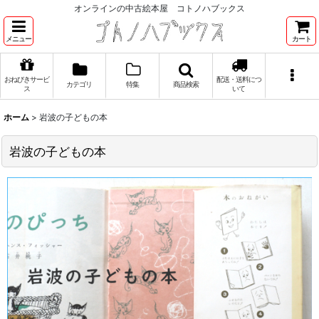
オンラインの中古絵本屋 コトノハブックス
メニュー
カート
おねびきサービ
配送・送料につ
カテゴリ
特集
商品検索
ス
いて
ホーム
>
岩波の子どもの本
岩波の子どもの本