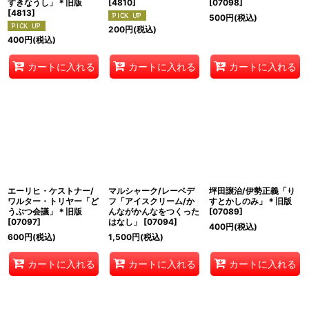
すきなうし」＊旧版
[
4810
]
[
07098
]
[
4813
]
500
円
(税込)
200
円
(税込)
400
円
(税込)
カートに入れる
カートに入れる
カートに入れる
エーリヒ・ケストナー/
マルシャーク/レーベデ
坪田譲治/伊勢正義「り
ワルター・トリヤー「ど
フ「アイスクリーム/か
すとかしのみ」＊旧版
うぶつ会議」＊旧版
んながかんなをつくった
[
07089
]
[
07097
]
はなし」
[
07094
]
400
円
(税込)
600
円
(税込)
1,500
円
(税込)
カートに入れる
カートに入れる
カートに入れる