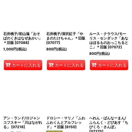
石井桃子/初山滋「おそ
石井桃子/深沢紅子「や
ルース・クラウス/モー
ばのくきはなぜあかい」
まのたけちゃん」＊旧版
リス・センダック「あな
＊旧版
[
07088
]
[
07077
]
はほるものおっこちると
こ」＊旧版
[
07072
]
1,000
円
(税込)
800
円
(税込)
800
円
(税込)
カートに入れる
カートに入れる
カートに入れる
アン・ランド/ロジャン
ドロシー・マリノ「ふわ
へれん・ばんなーまん/
コフスキー「川はながれ
ふわくんとアルフレッ
ふらんく・どびあす「ち
る」
[
07216
]
ド」＊旧版
[
6150
]
びくろ・さんぼ」
[
07375
]