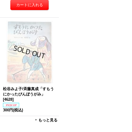
松谷みよ子/斉藤真成「すもう
にかったびんぼうがみ」
[
4628
]
300円
(税込)
もっと見る