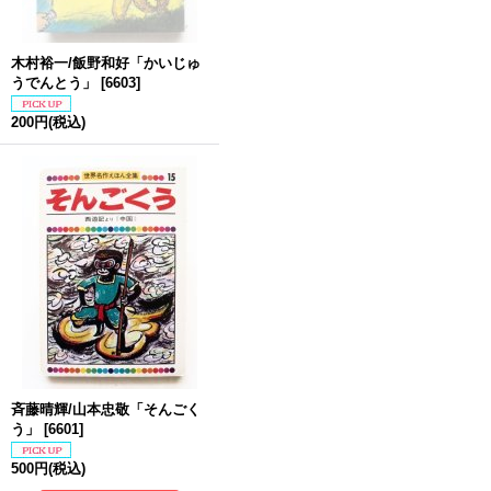
木村裕一/飯野和好「かいじゅ
うでんとう」
[
6603
]
200円
(税込)
斉藤晴輝/山本忠敬「そんごく
う」
[
6601
]
500円
(税込)