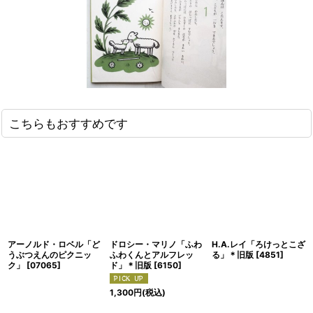
こちらもおすすめです
アーノルド・ロベル「ど
ドロシー・マリノ「ふわ
H.A.レイ「ろけっとこざ
うぶつえんのピクニッ
ふわくんとアルフレッ
る」＊旧版
[
4851
]
ク」
[
07065
]
ド」＊旧版
[
6150
]
1,300
円
(税込)