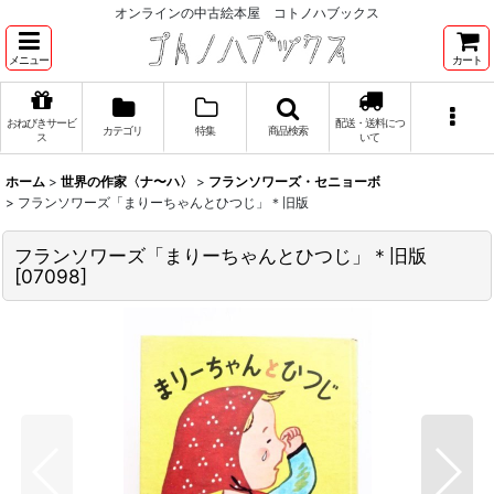
オンラインの中古絵本屋 コトノハブックス
メニュー
カート
おねびきサービ
配送・送料につ
カテゴリ
特集
商品検索
ス
いて
ホーム
>
世界の作家〈ナ〜ハ〉
>
フランソワーズ・セニョーボ
>
フランソワーズ「まりーちゃんとひつじ」＊旧版
フランソワーズ「まりーちゃんとひつじ」＊旧版
[
07098
]