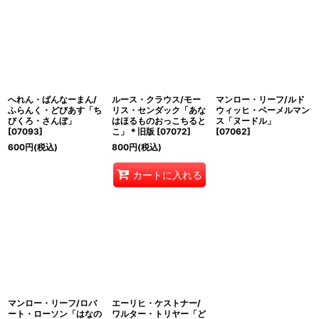
へれん・ばんなーまん/
ルース・クラウス/モー
マンロー・リーフ/ルド
ふらんく・どびあす「ち
リス・センダック「あな
ウィッヒ・ベーメルマン
びくろ・さんぼ」
はほるものおっこちると
ス「ヌードル」
[
07093
]
こ」＊旧版
[
07072
]
[
07062
]
600
円
(税込)
800
円
(税込)
カートに入れる
マンロー・リーフ/ロバ
エーリヒ・ケストナー/
ート・ローソン「はなの
ワルター・トリヤー「ど