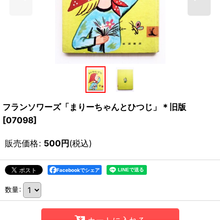
フランソワーズ「まりーちゃんとひつじ」＊旧版
[
07098
]
販売価格
:
500
円
(税込)
Facebookでシェア
数量
: