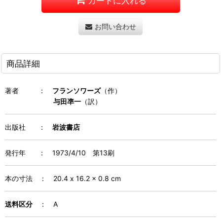
カートに入れる
お問い合わせ
商品詳細
著者
：
フランソワーズ
（作）
与田凖一
（訳）
出版社 ：
岩波書店
発行年
：
1973/4/10 第13刷
本の寸法 ：
20.4 x 16.2 x 0.8
cm
送料区分
： A