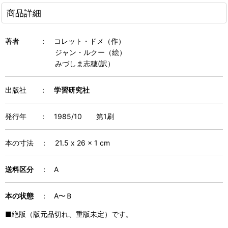
商品詳細
著者
：
コレット・ドメ（作）
ジャン・ルクー（絵）
みづしま志穂(訳）
出版社 ：
学習研究社
発行年
：
1985/10 第1刷
本の寸法
：
21.5 x 26 x 1
cm
送料区分
： A
本の状態
： A〜Ｂ
■絶版（版元品切れ、重版未定）です。