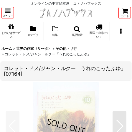
オンラインの中古絵本屋 コトノハブックス
メニュー
カート
おねびきサービ
配送・送料につ
カテゴリ
特集
商品検索
ス
いて
ホーム
>
世界の作家〈サ〜タ〉
>
その他・サ行
>
コレット・ドメ/ジャン・ルクー「うれのこったふゆ」
コレット・ドメ/ジャン・ルクー「うれのこったふゆ」
[
07164
]