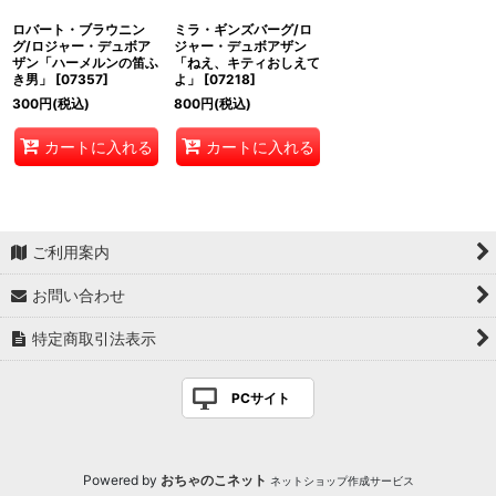
ロバート・ブラウニン
ミラ・ギンズバーグ/ロ
グ/ロジャー・デュボア
ジャー・デュボアザン
ザン「ハーメルンの笛ふ
「ねえ、キティおしえて
き男」
[
07357
]
よ」
[
07218
]
300
円
(税込)
800
円
(税込)
カートに入れる
カートに入れる
ご利用案内
お問い合わせ
特定商取引法表示
PCサイト
Powered by
おちゃのこネット
ネットショップ作成サービス