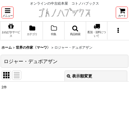
オンラインの中古絵本屋 コトノハブックス
メニュー
カート
おねびきサービ
配送・送料につ
カテゴリ
特集
商品検索
ス
いて
ホーム
>
世界の作家〈マ〜ワ〉
>
ロジャー・デュボアザン
ロジャー・デュボアザン
表示順変更
閉じる
2
件
表示数
:
並び順
:
絞り込む