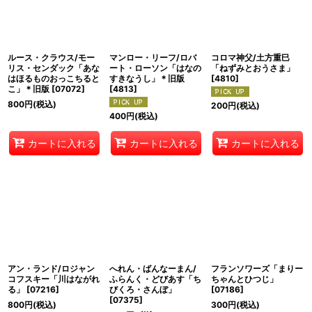
ルース・クラウス/モー
マンロー・リーフ/ロバ
コロマ神父/土方重巳
リス・センダック「あな
ート・ローソン「はなの
「ねずみとおうさま」
はほるものおっこちると
すきなうし」＊旧版
[
4810
]
こ」＊旧版
[
07072
]
[
4813
]
800
円
(税込)
200
円
(税込)
400
円
(税込)
カートに入れる
カートに入れる
カートに入れる
アン・ランド/ロジャン
へれん・ばんなーまん/
フランソワーズ「まりー
コフスキー「川はながれ
ふらんく・どびあす「ち
ちゃんとひつじ」
る」
[
07216
]
びくろ・さんぼ」
[
07186
]
[
07375
]
800
円
(税込)
300
円
(税込)