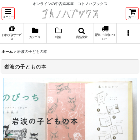
オンラインの中古絵本屋 コトノハブックス
メニュー
カート
おねびきサービ
配送・送料につ
カテゴリ
特集
商品検索
ス
いて
ホーム
>
岩波の子どもの本
岩波の子どもの本