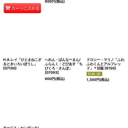
600
円
(税込)
カートに入れる
H.A.レイ「ひとまねこざ
へれん・ばんなーまん/
ドロシー・マリノ「ふわ
るときいろいぼうし」
ふらんく・どびあす「ち
ふわくんとアルフレッ
[
07100
]
びくろ・さんぼ」
ド」＊旧版
[
6150
]
[
07093
]
600
円
(税込)
1,300
円
(税込)
モーリス・センダック/