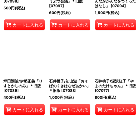
[
07098
]
うぶつ会議」＊旧版
んながかんなをつくった
[
07097
]
はなし」
[
07094
]
500
円
(税込)
600
円
(税込)
1,500
円
(税込)
カートに入れる
カートに入れる
カートに入れる
坪田譲治/伊勢正義「り
石井桃子/初山滋「おそ
石井桃子/深沢紅子「や
すとかしのみ」＊旧版
ばのくきはなぜあかい」
まのたけちゃん」＊旧版
[
07089
]
＊旧版
[
07088
]
[
07077
]
400
円
(税込)
1,000
円
(税込)
800
円
(税込)
カートに入れる
カートに入れる
カートに入れる