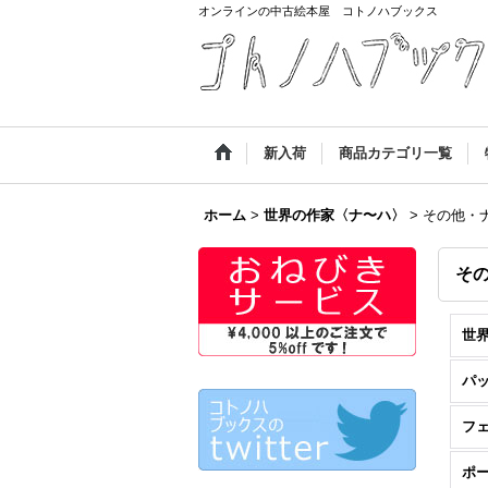
オンラインの中古絵本屋 コトノハブックス
新入荷
商品カテゴリ一覧
ホーム
>
世界の作家〈ナ〜ハ〉
>
その他・
そ
パ
ポ