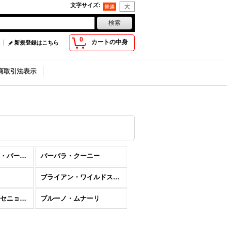
文字サイズ
:
0
カートの中身
新規登録はこちら
商取引法表示
バージニア・リー・バートン
バーバラ・クーニー
ブライアン・ワイルドスミス
フランソワーズ・セニョーボ
ブルーノ・ムナーリ