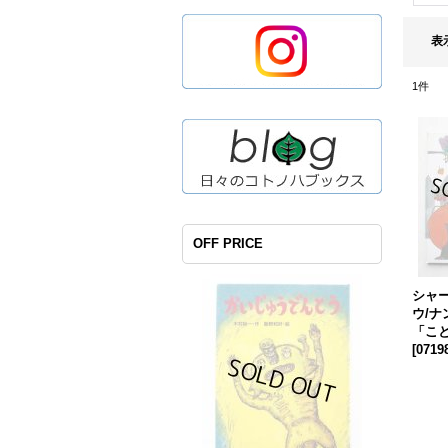
表
1
件
OFF PRICE
シャ
ウ/
「こ
[
0719