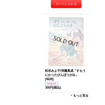
松谷みよ子/斉藤真成「すもう
にかったびんぼうがみ」
[
4628
]
300円
(税込)
もっと見る