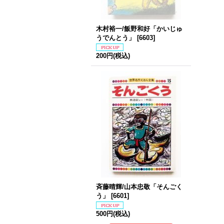
木村裕一/飯野和好「かいじゅ
うでんとう」
[
6603
]
200円
(税込)
斉藤晴輝/山本忠敬「そんごく
う」
[
6601
]
500円
(税込)