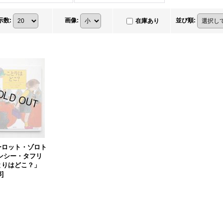
示数
:
画像
:
並び順
:
在庫あり
ーロット・ゾロト
ナンシー・タフリ
とりはどこ？」
8
]