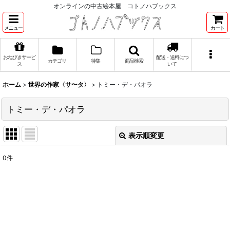
オンラインの中古絵本屋 コトノハブックス
メニュー
カート
おねびきサービ
配送・送料につ
カテゴリ
特集
商品検索
ス
いて
ホーム
>
世界の作家〈サ〜タ〉
>
トミー・デ・パオラ
トミー・デ・パオラ
表示順変更
閉じる
0
件
表示数
:
並び順
:
絞り込む