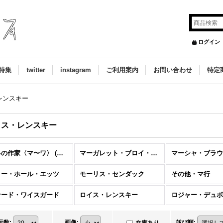
ログイン
特集
twitter
instagram
ご利用案内
お問い合わせ
特定
レンスキー
イス・レンスキー
世界の作家〈マ〜ワ〉 (全商品)
マーガレット・ブロイ・グレアム
マーシャ・ブラウ
リー・ホール・エッツ
モーリス・センダック
その他・マ行
ナード・ワイスガード
ロイス・レンスキー
ロジャー・デュボ
示数
:
画像
:
並び順
: