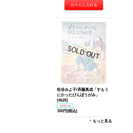
松谷みよ子/斉藤真成「すもう
にかったびんぼうがみ」
[
4628
]
300円
(税込)
もっと見る