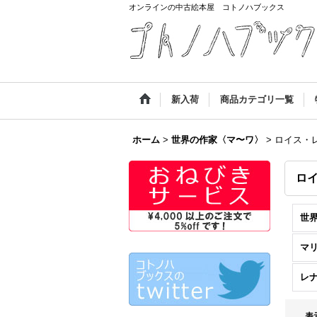
オンラインの中古絵本屋 コトノハブックス
新入荷
商品カテゴリ一覧
ホーム
>
世界の作家〈マ〜ワ〉
>
ロイス・
ロ
マ
レ
表