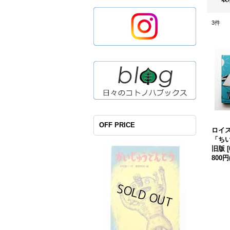
3
件
OFF PRICE
ロイ
「ち
旧版
[
800円