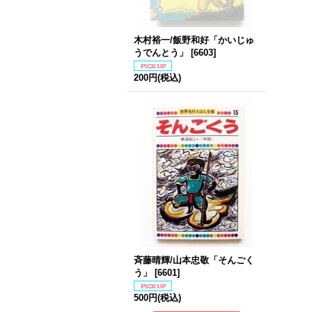
木村裕一/飯野和好「かいじゅ
うでんとう」
[
6603
]
200円
(税込)
斉藤晴輝/山本忠敬「そんごく
う」
[
6601
]
500円
(税込)