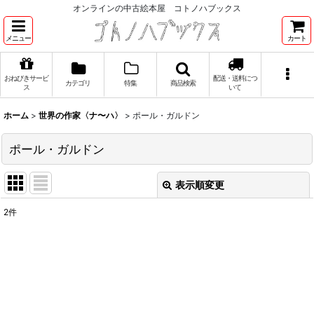
オンラインの中古絵本屋 コトノハブックス
メニュー
カート
おねびきサービ
配送・送料につ
カテゴリ
特集
商品検索
ス
いて
ホーム
>
世界の作家〈ナ〜ハ〉
>
ポール・ガルドン
ポール・ガルドン
表示順変更
閉じる
2
件
表示数
:
並び順
:
絞り込む