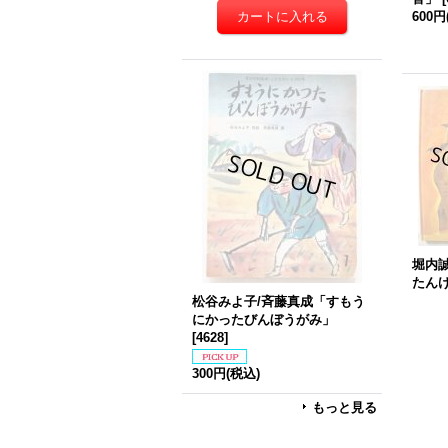
600円
堀内
たん
松谷みよ子/斉藤真成「すもう
にかったびんぼうがみ」
[
4628
]
300円
(税込)
もっと見る