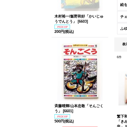
絵
木村裕一/飯野和好「かいじゅ
チ
うでんとう」
[
6603
]
ふ
200円
(税込)
表
6
件
斉藤晴輝/山本忠敬「そんごく
う」
[
6601
]
繁下和
500円
(税込)
「き
音」
[