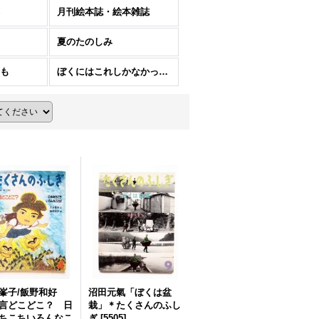
月刊絵本誌・絵本雑誌
夏のたのしみ
も
ぼくにはこれしかなかった。
峯子/飯野和好
沼田元氣「ぼくは盆
言どこどこ？ 日
栽」＊たくさんのふし
ちこちいろんなこ
ぎ
[
5505
]