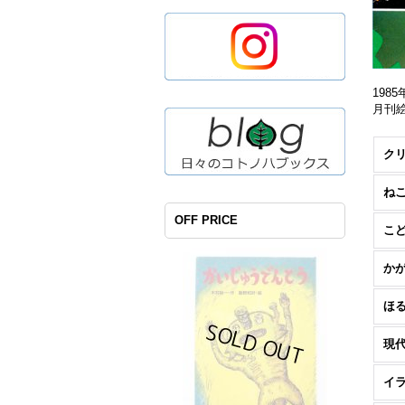
19
月刊
ね
OFF PRICE
こ
か
ほ
現