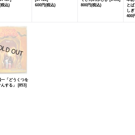
(税込)
600円
(税込)
800円
(税込)
とば
しぎ
400
誠一「どうくつを
けんする」
[
853
]