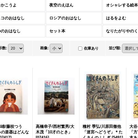
をかこうよ
夜空のえほん
オシャレする絵本
ェコのおはなし
ロシアのおはなし
はるをよむ
ゆのおはなし
セット本
なりたがりやのく
示数
:
画像
:
並び順
:
在庫あり
雄/藤枝つう
高橋幸子/西村繁男/大
種村 季弘/川原田徹他
大谷
みの楽器はどんな
木茂「10才のとき」
「迷宮へどうぞ」＊た
「方
07417
]
[
07416
]
くさんのふしぎ
[
5491
]
本あ