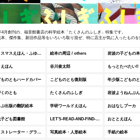
85年4月創刊の、福音館書店の科学絵本「たくさんのふしぎ」特集です。
絵本、傑作集、新旧作品等をいろいろ取り混ぜ、特に店主が気に入ったものを
クリスマスえほん・ふゆのおはなし
絵本の周辺 / others
岩波の子どもの本
こえほん
谷川俊太郎
もっとたべたい!!
どものともハードカバー
こどものとも復刻版
年少版こどものと
がくのとも
たくさんのふしぎ
岩波ようねんぶん
るぷ出版の翻訳絵本
学研ワールドえほん
おはなしプーカ
代子ども図書館
LET'S-READ-AND-FIND-OUT SCIENCE BOOK
おととえほん
イラストレーター・グラフィックデザイナーの絵本
写真絵本・人形絵本
手紙の絵本