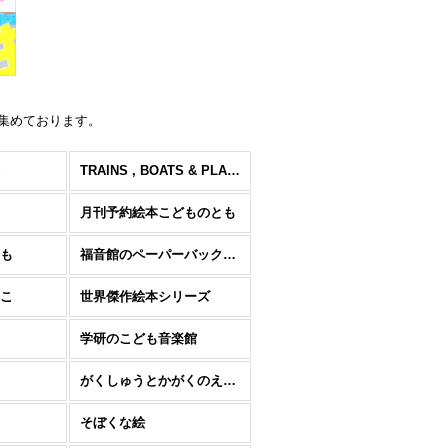
集めております。
TRAINS , BOATS & PLANES
月刊予約絵本こどものとも
も
福音館のペーパーバック絵本
こ
世界傑作絵本シリーズ
学研のこども音楽館
がくしゅうとかがくのえほん
そぼくな絵