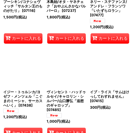
プーシキン/コナシェヴ
木島始/オタ・ヤネチェ
ネリー・ステファンヌ/
ィッチ「サルタン王のも
ク「おやぶんさかなバル
アンドレ・フランソワ
のがたり」
[
07116
]
バーロ」
[
07237
]
「いたずらロラン」
[
07477
]
1,500
円
(税込)
1,800
円
(税込)
1,200
円
(税込)
カートに入れる
カートに入れる
カートに入れる
イジー・トゥルンカ/ヨ
ヴィンセント・ハッドゥ
イブ・ライス「サムはけ
ゼフ・メンツェル「こぐ
ルセイ/キャロリン・シ
っしてわすれません」
まのミーシャ、サーカス
ルバー/山口勝弘「追想
[
07415
]
へいく」
[
07438
]
のギャロップ」
300
円
(税込)
[
07485
]
1,200
円
(税込)
1,000
円
(税込)
カートに入れる
カートに入れる