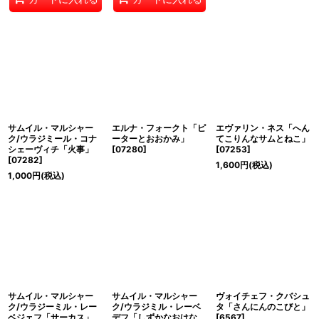
サムイル・マルシャー
エルナ・フォークト「ピ
エヴァリン・ネス「へん
ク/ウラジミール・コナ
ーターとおおかみ」
てこりんなサムとねこ」
シェーヴィチ「火事」
[
07280
]
[
07253
]
[
07282
]
1,600
円
(税込)
1,000
円
(税込)
サムイル・マルシャー
サムイル・マルシャー
ヴォイチェフ・クバシュ
ク/ウラジーミル・レー
ク/ウラジミル・レーベ
タ「さんにんのこびと」
ベジェフ「サーカス」
デフ「しずかなおはな
[
6567
]