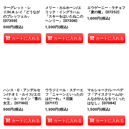
マーグレット・レ
メリー・カルホーン/エ
エウゲーニー・ラチョフ
イ/H.A.レイ「どうなが
リック・イングラハム
「麦の穂」
[
07252
]
のプレッツェル」
「スキーをはいたねこの
1,600
円
(税込)
[
07359
]
ヘンリー」
[
07306
]
500
円
(税込)
1,200
円
(税込)
カートに入れる
カートに入れる
カートに入れる
ハンス・C・アンデルセ
ウラジミール・ステーエ
マルシャーク/レーベデ
ン/ナオミ・ルイス/エロ
フ「ニャーンといったの
フ「アイスクリーム/か
ール・ル・カイン「雪の
はだーれ」＊旧版
んながかんなをつくった
女王」
[
07160
]
[
07117
]
はなし」
[
07094
]
500
円
(税込)
1,300
円
(税込)
1,500
円
(税込)
カートに入れる
カートに入れる
カートに入れる