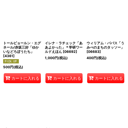
トールビョールン・エグ
イレナ・ラチェック「あ
ウィリアム・パパス「う
ネール/赤坂三好「ゆか
あよかった」＊学研ワー
みべのまちのタッソー」
いなどろぼうたち」
ルドえほん
[
06692
]
[
06683
]
[
4361
]
1,000
円
(税込)
400
円
(税込)
500
円
(税込)
カートに入れる
カートに入れる
カートに入れる