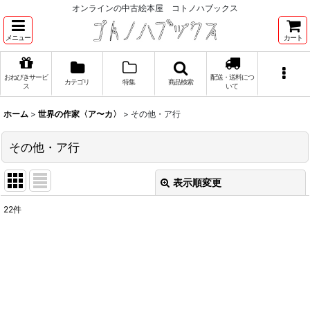
オンラインの中古絵本屋 コトノハブックス
メニュー
カート
おねびきサービ
配送・送料につ
カテゴリ
特集
商品検索
ス
いて
ホーム
>
世界の作家〈ア〜カ〉
>
その他・ア行
その他・ア行
表示順変更
閉じる
22
件
表示数
:
並び順
:
絞り込む