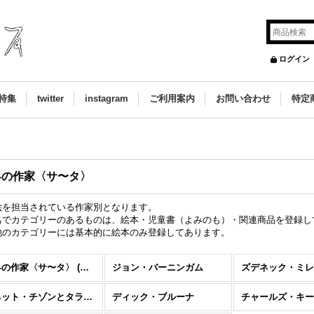
ログイン
特集
twitter
instagram
ご利用案内
お問い合わせ
特定
界の作家〈サ〜タ〉
絵を担当されている作家別となります。
名でカテゴリーのあるものは、絵本・児童書（よみのも）・関連商品を登録し
他のカテゴリーには基本的に絵本のみ登録してあります。
世界の作家〈サ〜タ〉 (全商品)
ジョン・バーニンガム
ズデネック・ミレ
アネット・チゾンとタラス・テイラー
ディック・ブルーナ
チャールズ・キー