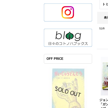
ト
表
51
件
OFF PRICE
ジョ
「ガ