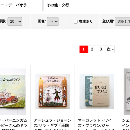
ミー・デ・パオラ
その他・タ行
示数
:
画像
:
並び順
:
在庫あり
1
2
3
次
»
ン・バーニンガム
アーシュラ・ジョーン
マーガレット・ワイ
シェ
ンピーさんのドラ
ズ/サラ・ギブ「王国
ズ・ブラウン/ジャ
イン