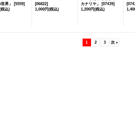
の世界」
[
5559
]
[
06822
]
カナリヤ」
[
07439
]
[
074
(税込)
1,000円
(税込)
1,200円
(税込)
1,4
1
2
3
次
»