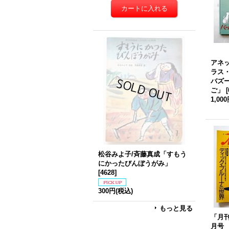
アネ
ラス
バズ
ご」
[
1,00
松谷みよ子/斉藤真成「すもう
にかったびんぼうがみ」
[
4628
]
300円
(税込)
もっと見る
「月刊
月号