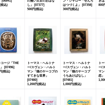
」
[
06841
]
の無い王女のおはな
ン・シャロー「せんろ
きは
(税込)
し」
[
07377
]
はつづくよ」
[
07358
]
800
500円
(税込)
300円
(税込)
コージ「THE
トーマス・ヘルトナ
トーマス・ヘルトナ
トー
L」
[
07496
]
ー/スヴェン・ハルト
ー/スヴェン・ハルト
ー/
0円
(税込)
マン「猫のヤーコプの
マン「猫のヤーコプ
マン
すてきな世界」
うちあけばなし」
恋」
[
07480
]
[
07481
]
1,0
1,200円
(税込)
1,000円
(税込)