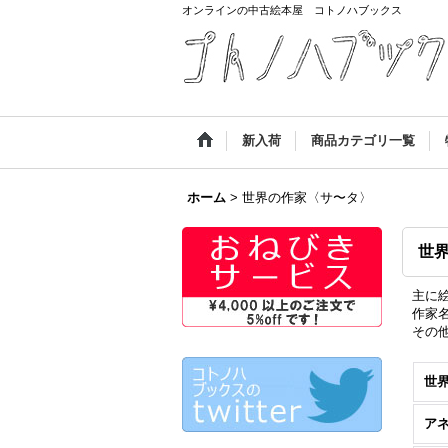
オンラインの中古絵本屋 コトノハブックス
新入荷
商品カテゴリ一覧
ホーム
>
世界の作家〈サ〜タ〉
世
主に
作家
その