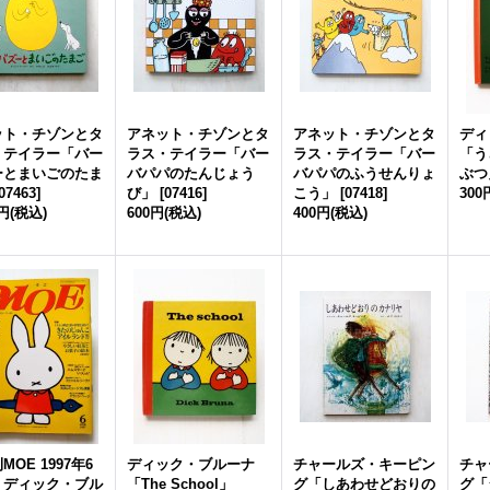
ット・チゾンとタ
アネット・チゾンとタ
アネット・チゾンとタ
ディ
・テイラー「バー
ラス・テイラー「バー
ラス・テイラー「バー
「う
ーとまいごのたま
バパパのたんじょう
バパパのふうせんりょ
ぶつ
07463
]
び」
[
07416
]
こう」
[
07418
]
300
0円
(税込)
600円
(税込)
400円
(税込)
MOE 1997年6
ディック・ブルーナ
チャールズ・キーピン
チャ
 ディック・ブル
「The School」
グ「しあわせどおりの
グ「