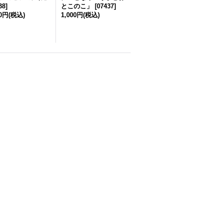
38
]
とこのこ」
[
07437
]
00円
(税込)
1,000円
(税込)