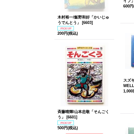
イブ
600円
木村裕一/飯野和好「かいじゅ
うでんとう」
[
6603
]
200円
(税込)
スズキ
WEL
1,00
斉藤晴輝/山本忠敬「そんごく
う」
[
6601
]
500円
(税込)