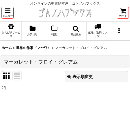
オンラインの中古絵本屋 コトノハブックス
メニュー
カート
おねびきサービ
配送・送料につ
カテゴリ
特集
商品検索
ス
いて
ホーム
>
世界の作家〈マ〜ワ〉
>
マーガレット・ブロイ・グレアム
マーガレット・ブロイ・グレアム
表示順変更
閉じる
2
件
表示数
:
並び順
:
絞り込む