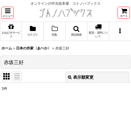
オンラインの中古絵本屋 コトノハブックス
メニュー
カート
おねびきサービ
配送・送料につ
カテゴリ
特集
商品検索
ス
いて
ホーム
>
日本の作家〈あ〜か〉
>
赤坂三好
赤坂三好
表示順変更
閉じる
3
件
表示数
:
並び順
:
絞り込む