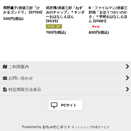
岡野薫子/赤坂三好「ひ
武井博/赤坂三好「ねず
R・ファイルマン/赤坂三
かるゴンドラ」
[
07104
]
みのチャップ」＊キンダ
好他「まほうつかいのか
ーおはなしえほん
さ」＊学研おはなしえほ
500
円
(税込)
[
6535
]
ん
[
07481
]
700
円
(税込)
800
円
(税込)
ご利用案内
お問い合わせ
特定商取引法表示
PCサイト
Powered by
おちゃのこネット
ネットショップ作成サービス