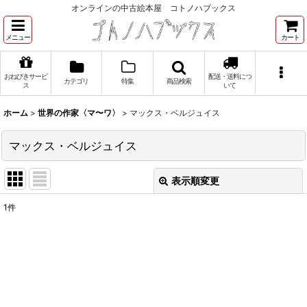
オンラインの中古絵本屋 コトノハブックス
メニュー
カート
おねびきサービ
配送・送料につ
カテゴリ
特集
商品検索
ス
いて
ホーム
>
世界の作家〈マ〜ワ〉
>
マックス・ベルジュイス
マックス・ベルジュイス
表示順変更
閉じる
1
件
表示数
:
並び順
:
絞り込む