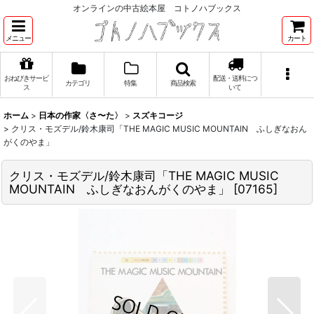
オンラインの中古絵本屋 コトノハブックス
メニュー
カート
おねびきサービ
配送・送料につ
カテゴリ
特集
商品検索
ス
いて
ホーム
>
日本の作家〈さ〜た〉
>
スズキコージ
>
クリス・モズデル/鈴木康司「THE MAGIC MUSIC MOUNTAIN ふしぎなおん
がくのやま」
クリス・モズデル/鈴木康司「THE MAGIC MUSIC
MOUNTAIN ふしぎなおんがくのやま」
[
07165
]