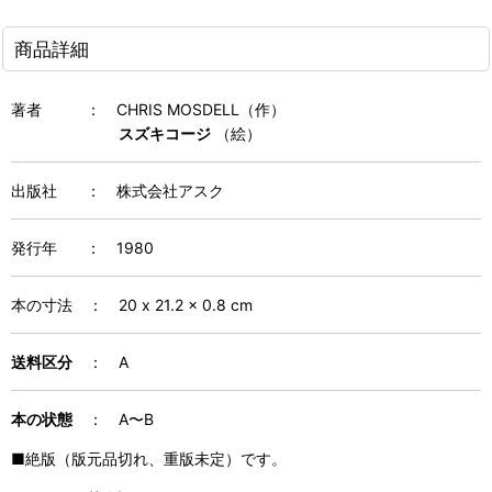
商品詳細
著者
：
CHRIS MOSDELL（作）
スズキコージ
（絵）
出版社
：
株式会社アスク
発行年
：
1980
本の寸法
：
20 x 21.2 x 0.8 cm
送料区分
：
A
本の状態
：
A〜B
■絶版（版元品切れ、重版未定）です。