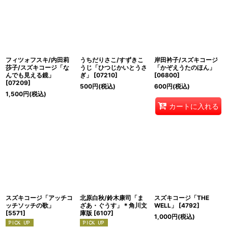
フィツォフスキ/内田莉
うちだりさこ/すずきこ
岸田衿子/スズキコージ
莎子/スズキコージ「な
うじ「ひつじかいとうさ
「かぞえうたのほん」
んでも見える鏡」
ぎ」
[
07210
]
[
06800
]
[
07209
]
500
円
(税込)
600
円
(税込)
1,500
円
(税込)
カートに入れる
スズキコージ「アッチコ
北原白秋/鈴木康司「ま
スズキコージ「THE
ッチソッチの歌」
ざあ・ぐうす」＊角川文
WELL」
[
4792
]
[
5571
]
庫版
[
6107
]
1,000
円
(税込)