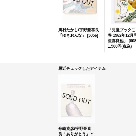
川村たかし/宇野亜喜良
「児童ブックこと
「ゆきおんな」
[
5056
]
巻 1962年12
亜喜良他」
[
60
1,500円
(税込)
最近チェックしたアイテム
舟崎克彦/宇野亜喜
良「ありがとう」＊