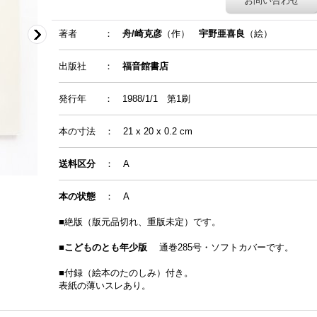
お問い合わせ
著者 ：
舟/崎克彦
（作）
宇野亜喜良
（絵）
出版社 ：
福音館書店
発行年 ： 1988/1/1 第1刷
本の寸法 ： 21 x 20 x 0.2 cm
送料区分
：
A
本の状態
：
A
■絶版（版元品切れ、重版未定）です。
■
こどものとも年少版
通巻285号・ソフトカバーです。
■付録（絵本のたのしみ）付き。
表紙の薄いスレあり。