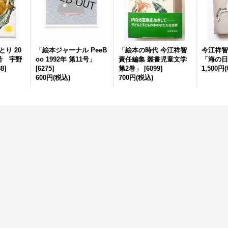
り 20
「絵本ジャーナル PeeB
「絵本の時代 今江祥智
今江祥智
月号 宇野
oo 1992年 第11号」
責任編集 叢書児童文学
「海の日
88
]
[
6275
]
第2巻」
[
6099
]
1,500円
600円
(税込)
700円
(税込)