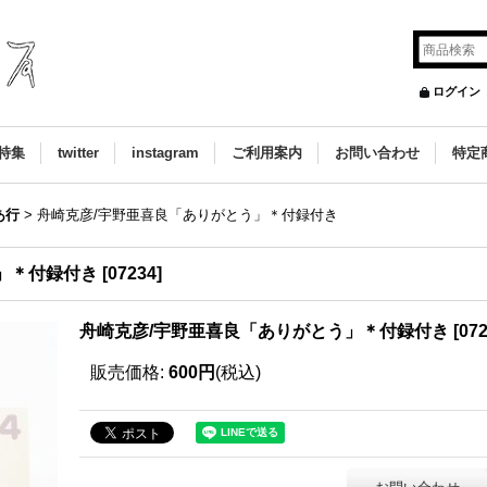
ログイン
特集
twitter
instagram
ご利用案内
お問い合わせ
特定
あ行
>
舟崎克彦/宇野亜喜良「ありがとう」＊付録付き
」＊付録付き
[
07234
]
舟崎克彦/宇野亜喜良「ありがとう」＊付録付き
[
07
販売価格
:
600円
(税込)