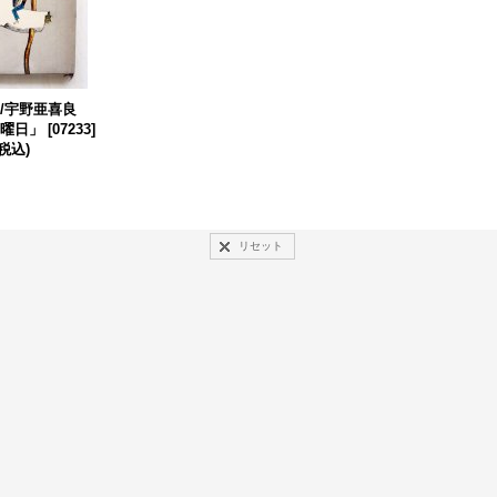
/宇野亜喜良
曜日」
[
07233
]
(税込)
リセット