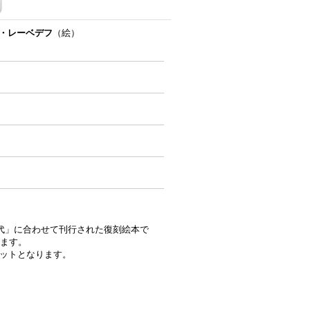
・レーベデフ
（絵）
0年代」に合わせて刊行された復刻絵本で
ります。
ットとなります。