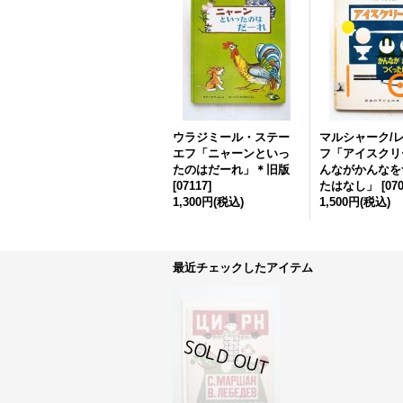
ウラジミール・ステー
マルシャーク/
エフ「ニャーンといっ
フ「アイスクリ
たのはだーれ」＊旧版
んながかんなを
[
07117
]
たはなし」
[
07
1,300円
(税込)
1,500円
(税込)
最近チェックしたアイテム