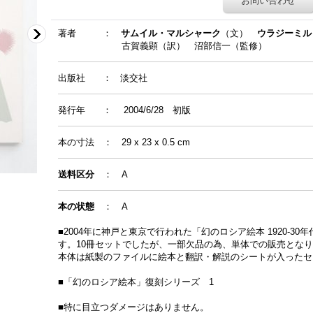
お問い合わせ
著者
：
サムイル・マルシャーク
（文）
ウラジーミル
古賀義顕（訳） 沼部信一（監修）
出版社 ： 淡交社
発行年
：
2004/6/28
初版
本の寸法 ： 29 x 23 x 0.5 cm
送料区分
： A
本の状態
： A
■2004年に神戸と東京で行われた「幻のロシア絵本 1920-3
す。10冊セットでしたが、一部欠品の為、単体での販売とな
本体は紙製のファイルに絵本と翻訳・解説のシートが入ったセ
■「幻のロシア絵本」復刻シリーズ 1
■特に目立つダメージはありません。