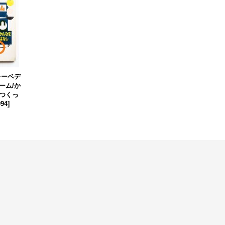
レーベデ
ーム/か
つくっ
094
]