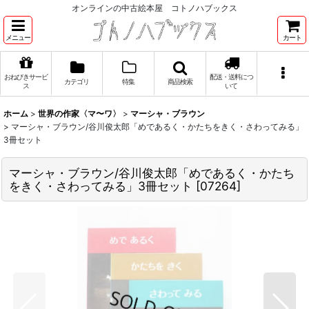
オンラインの中古絵本屋 コトノハブックス
メニュー
カート
おねびきサービ
配送・送料につ
カテゴリ
特集
商品検索
ス
いて
ホーム
>
世界の作家〈マ〜ワ〉
>
マーシャ・ブラウン
>
マーシャ・ブラウン/谷川俊太郎「めであるく・かたちをきく・さわってみる」
3冊セット
マーシャ・ブラウン/谷川俊太郎「めであるく・かたち
をきく・さわってみる」3冊セット
[
07264
]