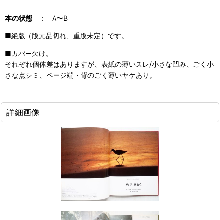
本の状態
： A〜B
■絶版（版元品切れ、重版未定）です。
■カバー欠け。
それぞれ個体差はありますが、表紙の薄いスレ/小さな凹み、ごく小
さな点シミ、ページ端・背のごく薄いヤケあり。
詳細画像