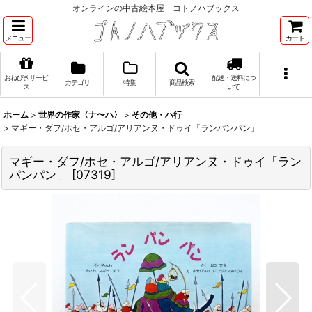
オンラインの中古絵本屋 コトノハブックス
メニュー
カート
おねびきサービ
配送・送料につ
カテゴリ
特集
商品検索
ス
いて
ホーム
>
世界の作家〈ナ〜ハ〉
>
その他・ハ行
>
マギー・ダフ/ホセ・アルゴ/アリアンヌ・ドゥイ「ランパンパン」
マギー・ダフ/ホセ・アルゴ/アリアンヌ・ドゥイ「ラン
パンパン」
[
07319
]