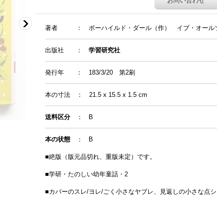
お問い合わせ
著者
：
ボーハイルド・ダール（作） イブ・オ
出版社 ：
学習研究社
発行年
：
183/3/20 第2刷
本の寸法
：
21.5 x 15.5 x 1.5
cm
送料区分
： B
本の状態
： B
■絶版（版元品切れ、重版未定）です。
■
学研・たのしい幼年童話・2
■カバーのスレ/ヨレ/ごく小さなヤブレ、見返しの小さな点