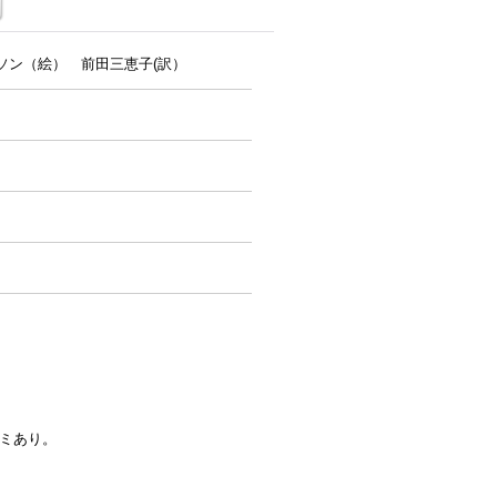
ールソン（絵） 前田三恵子(訳）
シミあり。