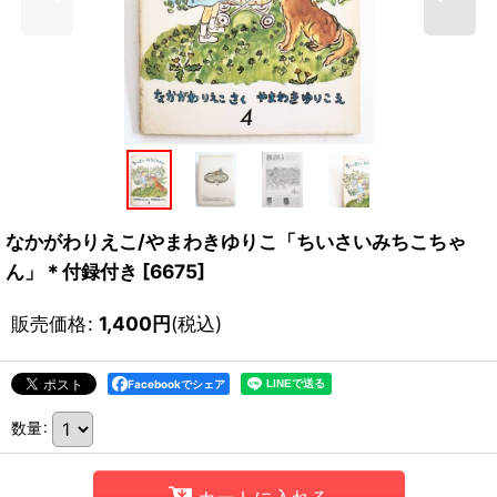
なかがわりえこ/やまわきゆりこ「ちいさいみちこちゃ
ん」＊付録付き
[
6675
]
販売価格
:
1,400
円
(税込)
Facebookでシェア
数量
: