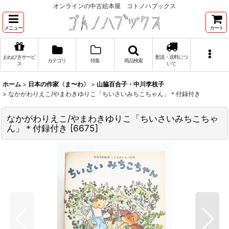
オンラインの中古絵本屋 コトノハブックス
メニュー
カート
おねびきサービ
配送・送料につ
カテゴリ
特集
商品検索
ス
いて
ホーム
>
日本の作家〈ま〜わ〉
>
山脇百合子・中川李枝子
>
なかがわりえこ/やまわきゆりこ「ちいさいみちこちゃん」＊付録付き
なかがわりえこ/やまわきゆりこ「ちいさいみちこちゃ
ん」＊付録付き
[
6675
]