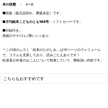
本の状態
： A〜B
■絶版（版元品切れ、重版未定）です。
■
月刊絵本こどものとも193号
・ソフトカバーです。
■付録付き。
表紙のヤケ/スレ/薄いシミあり。
＊この頃のふろく「絵本のたのしみ」は16ページのヴォリューム
で、コラムも充実しており、読みごたえありです！
松居直が作者のお二人について執筆していて、興味深い内容です。
こちらもおすすめです