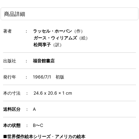
商品詳細
著者
：
ラッセル・ホーバン
（作）
ガース・ウィリアムズ
（絵）
松岡享子
（訳）
出版社 ：
福音館書店
発行年
：
1966/7/1 初版
本の寸法
：
24.6 x 20.6 x 1 cm
送料区分
： A
本の状態
： B〜C
■
世界傑作絵本シリーズ
・
アメリカの絵本