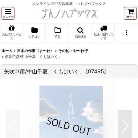
オンラインの中古絵本屋 コトノハブックス
メニュー
カート
おねびきサービ
配送・送料につ
カテゴリ
特集
商品検索
ス
いて
ホーム
>
日本の作家〈ま〜わ〉
>
その他・や〜わ行
>
矢吹申彦/中山千夏「くもはいく」
矢吹申彦/中山千夏「くもはいく」
[
07495
]