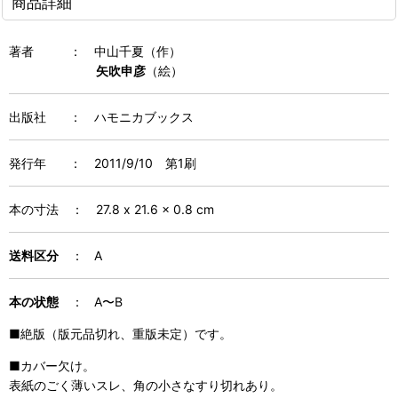
商品詳細
著者
：
中山千夏（作）
矢吹申彦
（絵）
出版社 ： ハモニカブックス
発行年
：
2011/9/10 第1刷
本の寸法
：
27.8 x 21.6 x 0.8 cm
送料区分
： A
本の状態
： A〜B
■絶版（版元品切れ、重版未定）です。
■カバー欠け。
表紙のごく薄いスレ、角の小さなすり切れあり。