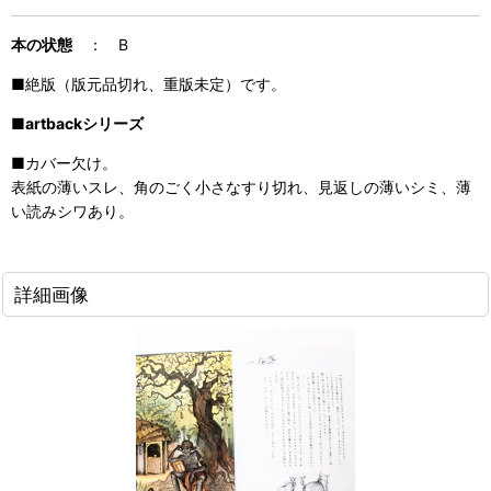
本の状態
：
B
■絶版（版元品切れ、重版未定）です。
■
artbackシリーズ
■カバー欠け。
表紙の薄いスレ、角のごく小さなすり切れ、見返しの薄いシミ、薄
い読みシワあり。
詳細画像