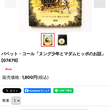
バベット・コール「ヌング少年とマダムヒッポのお話」
[
07479
]
販売価格
:
1,800
円
(税込)
Facebookでシェア
数量
: