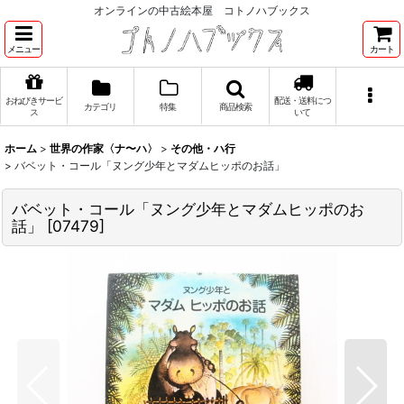
オンラインの中古絵本屋 コトノハブックス
メニュー
カート
おねびきサービ
配送・送料につ
カテゴリ
特集
商品検索
ス
いて
ホーム
>
世界の作家〈ナ〜ハ〉
>
その他・ハ行
>
バベット・コール「ヌング少年とマダムヒッポのお話」
バベット・コール「ヌング少年とマダムヒッポのお
話」
[
07479
]