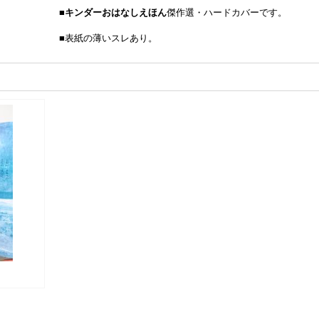
■
キンダーおはなしえほん
傑作選・ハードカバーです。
■表紙の薄いスレあり。