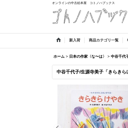
オンラインの中古絵本屋 コトノハブックス
新入荷
商品カテゴリ一覧
ホーム
>
日本の作家〈な〜は〉
>
中谷千代
中谷千代子/生源寺美子「きらきら