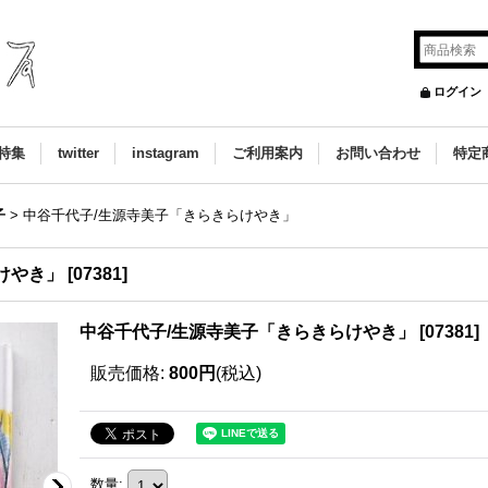
ログイン
特集
twitter
instagram
ご利用案内
お問い合わせ
特定
子
>
中谷千代子/生源寺美子「きらきらけやき」
けやき」
[
07381
]
中谷千代子/生源寺美子「きらきらけやき」
[
07381
]
販売価格
:
800円
(税込)
数量
: