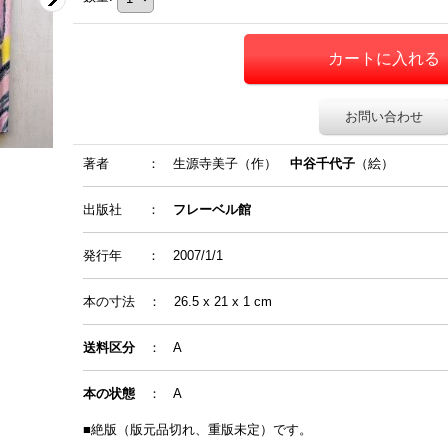
お問い合わせ
著者
：
生源寺美子（作）
中谷千代子
（絵）
出版社 ：
フレーベル館
発行年
：
2007/1/1
本の寸法
：
26.5 x 21 x 1 cm
送料区分
： A
本の状態
： A
■絶版（版元品切れ、重版未定）です。