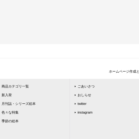
ホームページ作成
商品カテゴリ一覧
ごあいさつ
新入荷
おしらせ
月刊誌・シリーズ絵本
twitter
色々な特集
instagram
季節の絵本