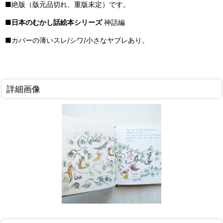
■絶版（版元品切れ、重版未定）です。
■
日本のむかし話絵本シリーズ
神話編
■カバーの薄いスレ/シワ/小さなヤブレあり。
詳細画像