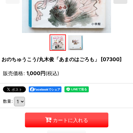
おのちゅうこう/丸木俊「あまのはごろも」
[
07300
]
販売価格
:
1,000
円
(税込)
Facebookでシェア
数量
:
カートに入れる