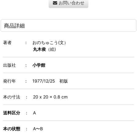
お問い合わせ
商品詳細
著者
：
おのちゅこう(文）
丸木俊
（絵)
出版社 ：
小学館
発行年
：
1977/12/25 初版
本の寸法 ： 20 x 20 x 0.8 cm
送料区分
： A
本の状態
： A〜B