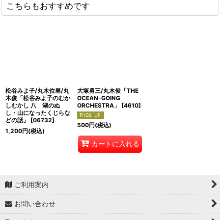
こちらもおすすめです
松谷みよ子/丸木位里/丸
大塚勇三/丸木俊「THE
木俊「松谷みよ子のむか
OCEAN-GOING
しむかし 八 湖のぬ
ORCHESTRA」
[
4610
]
し・山になったくじらな
どの話」
[
06732
]
500
円
(税込)
1,200
円
(税込)
カートに入れる
ご利用案内
お問い合わせ