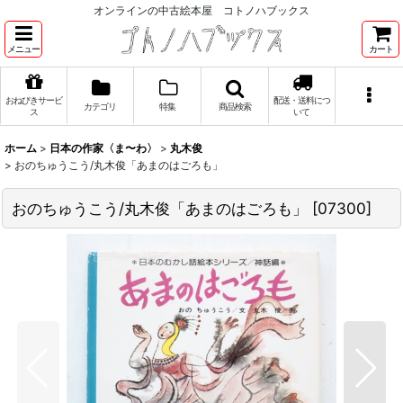
オンラインの中古絵本屋 コトノハブックス
メニュー
カート
おねびきサービ
配送・送料につ
カテゴリ
特集
商品検索
ス
いて
ホーム
>
日本の作家〈ま〜わ〉
>
丸木俊
>
おのちゅうこう/丸木俊「あまのはごろも」
おのちゅうこう/丸木俊「あまのはごろも」
[
07300
]