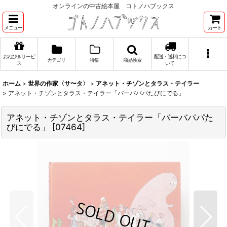
オンラインの中古絵本屋 コトノハブックス
メニュー
カート
おねびきサービ
配送・送料につ
カテゴリ
特集
商品検索
ス
いて
ホーム
>
世界の作家〈サ〜タ〉
>
アネット・チゾンとタラス・テイラー
>
アネット・チゾンとタラス・テイラー「バーバパパたびにでる」
アネット・チゾンとタラス・テイラー「バーバパパた
びにでる」
[
07464
]