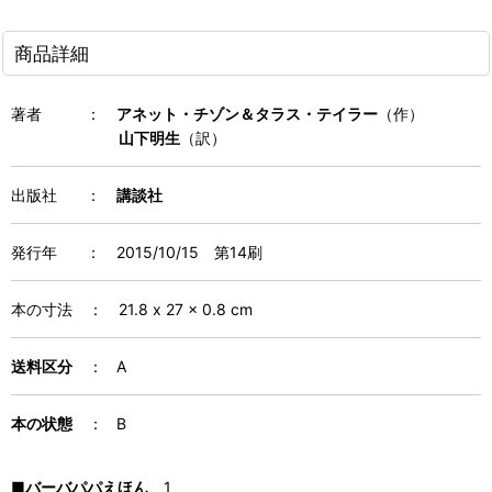
商品詳細
著者
：
アネット・チゾン＆
タラス・テイラー
（作）
山下明生
（訳）
出版社
：
講談社
発行年
：
2015/10/15 第14刷
本の寸法
：
21.8 x 27 x 0.8 cm
送料区分
： A
本の状態
： B
■
バーバパパえほん
1