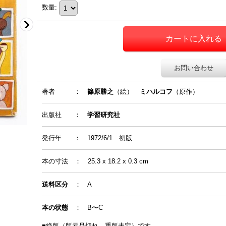
数量
:
お問い合わせ
著者
：
篠原勝之
（絵）
ミハルコフ
（原作）
出版社 ：
学習研究社
発行年
：
1972/6/1 初版
本の寸法
：
25.3 x 18.2 x 0.3 cm
送料区分
： A
本の状態
： B〜C
■絶版（版元品切れ、重版未定）です。