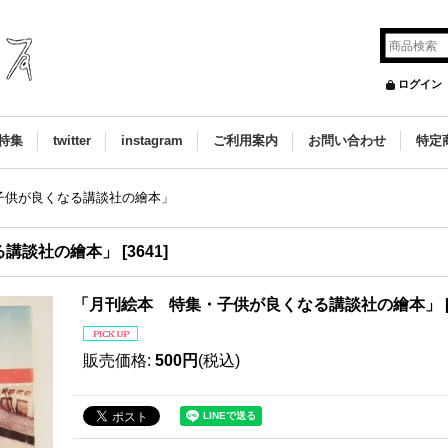
ログイン
特集
twitter
instagram
ご利用案内
お問い合わせ
特定
子供が良くなる講談社の繪本」
る講談社の繪本」
[
3641
]
「月刊絵本 特集・子供が良くなる講談社の繪本」
販売価格
:
500円
(税込)