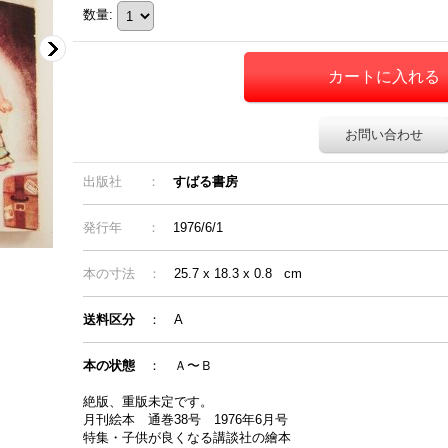
数量
:
お問い合わせ
出版社 ：
すばる書房
発行年 ：
1976/6/1
本の寸法 ：
25.7 x 18.3 x 0.8 cm
送料区分
：
A
本の状態
：
Ａ〜Ｂ
絶版、重版未定です。
月刊絵本 通巻38号 1976年6月号
特集・子供が良くなる講談社の繪本