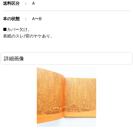
送料区分
： A
本の状態
： A〜B
■カバー欠け。
表紙のスレ/背のヤケあり。
詳細画像