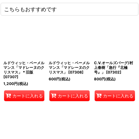
こちらもおすすめです
ルドウィッヒ・ベーメル
ルドウィッヒ・ベーメル
C.V.オールズバーグ/村
マンス「マドレーヌのク
マンス「マドレーヌのク
上春樹「急行『北極
リスマス」＊旧版
リスマス」
[
07308
]
号』」
[
07302
]
[
07307
]
600
円
(税込)
800
円
(税込)
1,200
円
(税込)
カートに入れる
カートに入れる
カートに入れる