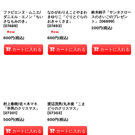
ファビエンヌ・ムニエ/
なかがわりえことやまわ
鈴木純子「サンタクロー
ダニエル・エノン「ちい
きゆりこ「ぐりとぐらの
スのさいごのプレゼン
さなもみのき」
おきゃくさま」
ト」
[
06899
]
[
07489
]
[
07493
]
200
円
(税込)
600
円
(税込)
600
円
(税込)
カートに入れる
カートに入れる
カートに入れる
村上春樹/佐々木マキ
渡辺茂男/丸木俊「こま
「羊男のクリスマス」
どりのクリスマス」
[
07301
]
[
07303
]
500
円
(税込)
600
円
(税込)
カートに入れる
カートに入れる