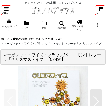
オンラインの中古絵本屋 コトノハブックス
メニュー
カート
おねびきサービ
配送・送料につ
カテゴリ
特集
商品検索
ス
いて
ホーム
>
世界の作家〈ナ〜ハ〉
>
その他・ハ行
>
マーガレット・ワイズ・ブラウン/ベニ・モントレソール「クリスマス・イブ」
マーガレット・ワイズ・ブラウン/ベニ・モントレソー
ル「クリスマス・イブ」
[
07491
]