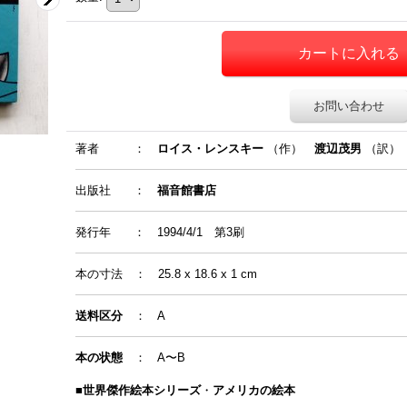
お問い合わせ
著者
：
ロイス・レンスキー
（作）
渡辺茂男
（訳）
出版社 ：
福音館書店
発行年
：
1994/4/1 第3刷
本の寸法
：
25.8 x 18.6 x 1
cm
送料区分
： A
本の状態
： A〜B
■
世界傑作絵本シリーズ
・
アメリカの絵本