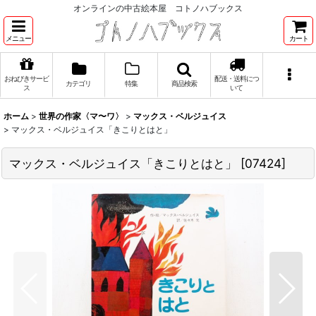
オンラインの中古絵本屋 コトノハブックス
メニュー
カート
おねびきサービ
配送・送料につ
カテゴリ
特集
商品検索
ス
いて
ホーム
>
世界の作家〈マ〜ワ〉
>
マックス・ベルジュイス
>
マックス・ベルジュイス「きこりとはと」
マックス・ベルジュイス「きこりとはと」
[
07424
]