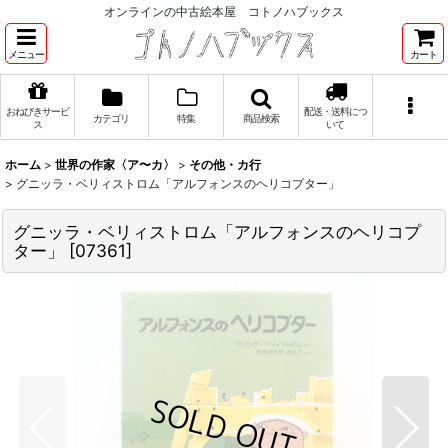
オンラインの中古絵本屋 コトノハブックス
メニュー
カート
おねびきサービ
配送・送料につ
カテゴリ
特集
商品検索
ス
いて
ホーム
>
世界の作家〈ア〜カ〉
>
その他・カ行
>
グニッラ・ベリィストロム「アルフォンスのヘリコプター」
グニッラ・ベリィストロム「アルフォンスのヘリコプ
ター」
[
07361
]