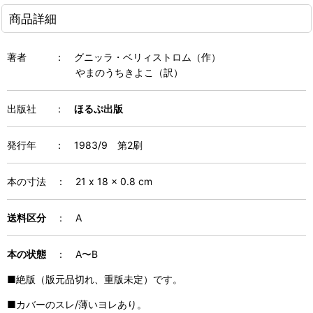
商品詳細
著者
：
グニッラ・ベリィストロム（作）
やまのうちきよこ（訳）
出版社
：
ほるぷ出版
発行年
：
1983/9 第2刷
本の寸法
：
21 x 18 x 0.8
cm
送料区分
：
A
本の状態
：
A〜B
■絶版（版元品切れ、重版未定）です。
■カバーのスレ/薄いヨレあり。