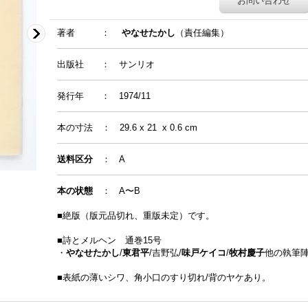
お問い合わせ
著者
：
やなせたかし
（責任編集）
出版社 ： サンリオ
発行年
：
1974/11
本の寸法
：
29.6 x 21 x 0.6 cm
送料区分
： A
本の状態
： A〜B
■絶版（版元品切れ、重版未定）です。
■詩とメルヘン 通巻15号
・
やなせたかし
/
東君平
/吉野弘/
味戸ケイコ
/
牧村慶子
他の執筆
■表紙の薄いシワ、角小口のすり切れ/背のヤケあり。