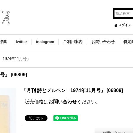
ログイン
特集
twitter
instagram
ご利用案内
お問い合わせ
特定
1974年11月号」
月号」
[
06809
]
「月刊 詩とメルヘン 1974年11月号」
[
06809
]
販売価格は
お問い合わせ
ください。