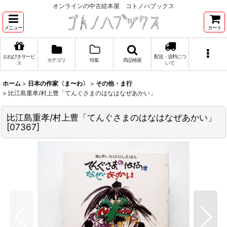
オンラインの中古絵本屋 コトノハブックス
メニュー
カート
おねびきサービ
配送・送料につ
カテゴリ
特集
商品検索
ス
いて
ホーム
>
日本の作家〈ま〜わ〉
>
その他・ま行
>
比江島重孝/村上豊「てんぐさまのはなはなぜあかい」
比江島重孝/村上豊「てんぐさまのはなはなぜあかい」
[
07367
]