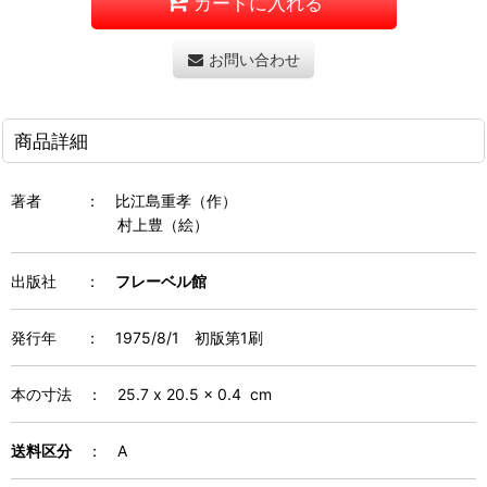
カートに入れる
お問い合わせ
商品詳細
著者
：
比江島重孝（作）
村上豊（絵）
出版社
：
フレーベル館
発行年
：
1975/8/1 初版第1刷
本の寸法
：
25.7 x 20.5 x 0.4 cm
送料区分
： A