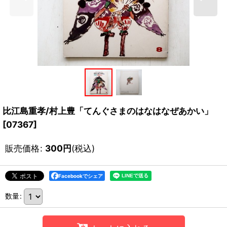
比江島重孝/村上豊「てんぐさまのはなはなぜあかい」
[
07367
]
販売価格
:
300
円
(税込)
Facebookでシェア
数量
: