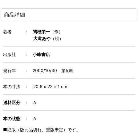
商品詳細
著者
：
関根栄一
（作）
大道あや
（絵）
出版社
：
小峰書店
発行年
：
2000/10/30 第5刷
本の寸法
：
20.6 x 22 x 1 cm
送料区分
：
A
本の状態
：
A
■絶版（版元品切れ、重版未定）です。