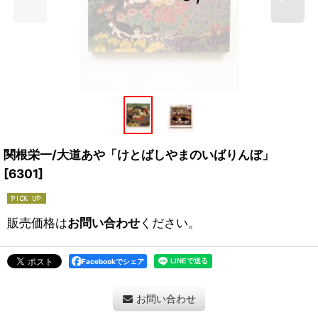
関根栄一/大道あや「けとばしやまのいばりんぼ」
[
6301
]
販売価格は
お問い合わせ
ください。
Facebookでシェア
お問い合わせ