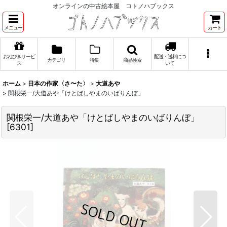
オンラインの中古絵本屋 コトノハブックス
メニュー
カート
おねびきサービ
配送・送料につ
カテゴリ
特集
商品検索
ス
いて
ホーム
>
日本の作家〈さ〜た〉
>
大道あや
>
関根栄一/大道あや「けとばしやまのいばりんぼ」
関根栄一/大道あや「けとばしやまのいばりんぼ」
[
6301
]