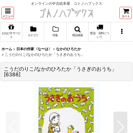
オンラインの中古絵本屋 コトノハブックス
メニュー
カート
おねびきサービ
配送・送料につ
カテゴリ
特集
商品検索
ス
いて
ホーム
>
日本の作家〈な〜は〉
>
なかのひろたか
>
こうだのりこ/なかのひろたか「うさぎのおうち」
こうだのりこ/なかのひろたか「うさぎのおうち」
[
6388
]