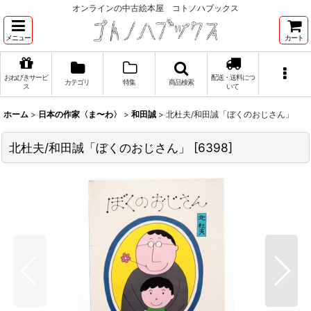
オンラインの中古絵本屋 コトノハブックス
メニュー
カート
おねびきサービ
配送・送料につ
カテゴリ
特集
商品検索
ス
いて
ホーム
>
日本の作家〈ま〜わ〉
>
和田誠
>
北杜夫/和田誠「ぼくのおじさん」
北杜夫/和田誠「ぼくのおじさん」
[
6398
]