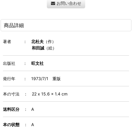
お問い合わせ
商品詳細
著者
：
北杜夫
（作）
和田誠
（絵）
出版社 ：
旺文社
発行年
：
1973/7/1 重版
本の寸法
：
22 x 15.6 x 1.4 cm
送料区分
： A
本の状態
： A