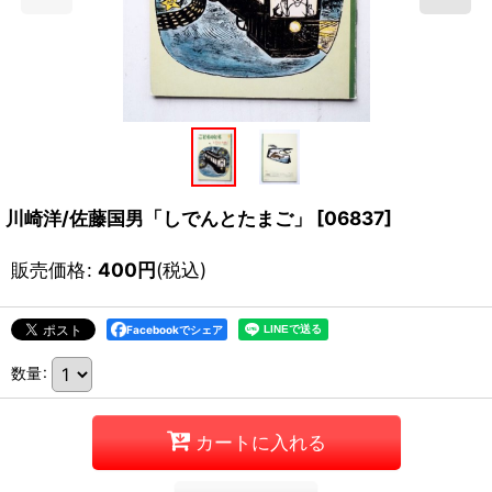
川崎洋/佐藤国男「しでんとたまご」
[
06837
]
販売価格
:
400
円
(税込)
Facebookでシェア
数量
:
カートに入れる