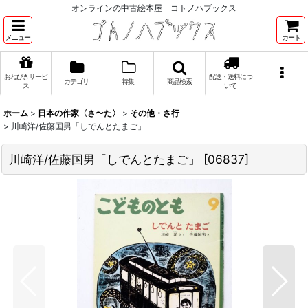
オンラインの中古絵本屋 コトノハブックス
メニュー
カート
おねびきサービ
配送・送料につ
カテゴリ
特集
商品検索
ス
いて
ホーム
>
日本の作家〈さ〜た〉
>
その他・さ行
>
川崎洋/佐藤国男「しでんとたまご」
川崎洋/佐藤国男「しでんとたまご」
[
06837
]