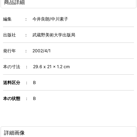
商品詳細
編集
：
今井良朗/中川素子
出版社
：
武蔵野美術大学出版局
発行年
：
2002/4/1
本の寸法
：
29.6 x 21 x 1.2 cm
送料区分
： B
本の状態
： B
詳細画像