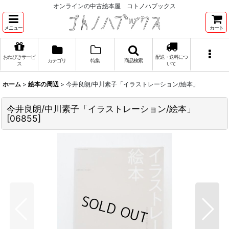
オンラインの中古絵本屋 コトノハブックス
メニュー
カート
おねびきサービ
配送・送料につ
カテゴリ
特集
商品検索
ス
いて
ホーム
>
絵本の周辺
>
今井良朗/中川素子「イラストレーション/絵本」
今井良朗/中川素子「イラストレーション/絵本」
[
06855
]