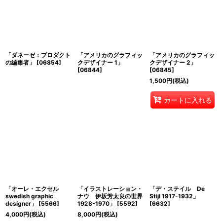
「ダネーゼ：プロダクト
「アメリカのグラフィッ
「アメリカのグラフィッ
の編集者」
[
06854
]
クデザイナー 1」
クデザイナー 2」
[
06844
]
[
06845
]
1,500
円
(税込)
カートに入れる
「オーレ・エクセル
「イラストレーション・
「デ・ステイル De
swedish graphic
ナウ 伊坂芳太良の世界
Stijl 1917-1932」
designer」
[
5566
]
1928-1970」
[
5592
]
[
6632
]
4,000
円
(税込)
8,000
円
(税込)