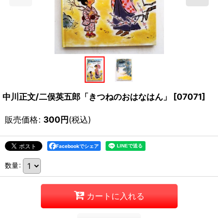
中川正文/二俣英五郎「きつねのおはなはん」
[
07071
]
販売価格
:
300
円
(税込)
Facebookでシェア
数量
:
カートに入れる