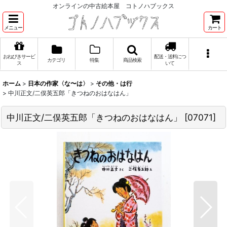
オンラインの中古絵本屋 コトノハブックス
メニュー
カート
おねびきサービ
配送・送料につ
カテゴリ
特集
商品検索
ス
いて
ホーム
>
日本の作家〈な〜は〉
>
その他・は行
>
中川正文/二俣英五郎「きつねのおはなはん」
中川正文/二俣英五郎「きつねのおはなはん」
[
07071
]