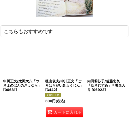
こちらもおすすめです
中川正文/太田大八「つ
梶山俊夫/中川正文「ご
内田莉莎子/佐藤忠良
きよのばんのさよなら」
ろはちだいみょうじん」
「ゆきむすめ」＊署名入
[
06681
]
[
3442
]
り
[
06923
]
300
円
(税込)
カートに入れる