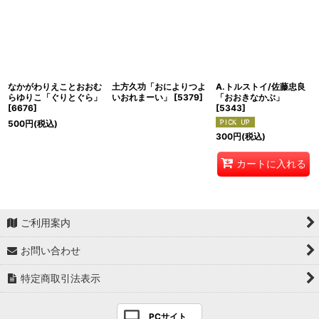
なかがわりえことおおむ
土方久功「おによりつよ
A.トルストイ/佐藤忠良
らゆりこ「ぐりとぐら」
いおれまーい」
[
5379
]
「おおきなかぶ」
[
6676
]
[
5343
]
500
円
(税込)
300
円
(税込)
カートに入れる
ご利用案内
お問い合わせ
特定商取引法表示
PCサイト