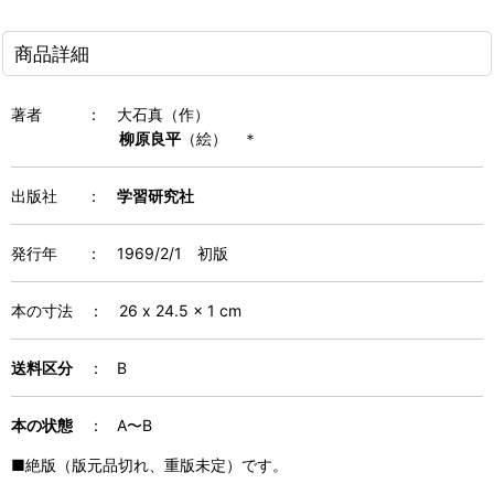
商品詳細
著者
：
大石真（作）
柳原良平
（絵） ＊
出版社 ：
学習研究社
発行年
：
1969/2/1 初版
本の寸法
：
26 x 24.5 x 1 cm
送料区分
： B
本の状態
： A〜B
■絶版（版元品切れ、重版未定）です。