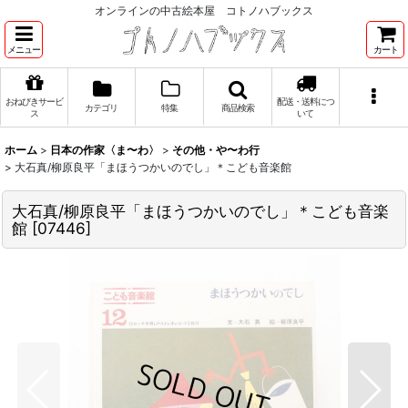
オンラインの中古絵本屋 コトノハブックス
メニュー
カート
おねびきサービ
配送・送料につ
カテゴリ
特集
商品検索
ス
いて
ホーム
>
日本の作家〈ま〜わ〉
>
その他・や〜わ行
>
大石真/柳原良平「まほうつかいのでし」＊こども音楽館
大石真/柳原良平「まほうつかいのでし」＊こども音楽
館
[
07446
]