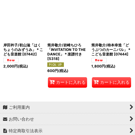
岸田衿子/初山滋「はく
筒井敬介/岩崎ちひろ
筒井敬介/柿本幸造「ど
ちょうのみずうみ」＊こ
「INVITATION TO THE
うぶつのカーニバル」＊
ども音楽館
[
07442
]
DANCE」＊楽譜付き
こども音楽館
[
07444
]
[
5318
]
2,000
円
(税込)
1,800
円
(税込)
600
円
(税込)
カートに入れる
カートに入れる
ご利用案内
お問い合わせ
特定商取引法表示