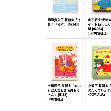
岡田貴久子/長新太「う
山下明生/長新
みうります」
[
07143
]
ぞくおねしょん
版
[
06963
]
1,200円
(税込)
土橋悦子/長新太「ぬい
小沢正/長新太
針だんなとまち針おく
のたんてい」
[
5
さん」
[
5113
]
400円
(税込)
600円
(税込)