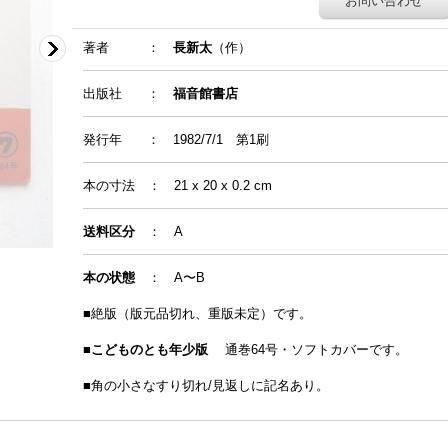
お問い合わせ
著者 ：
長新太
（作）
出版社 ：
福音館書店
発行年 ： 1982/7/1 第1刷
本の寸法 ： 21 x 20 x 0.2 cm
送料区分
：
A
本の状態
：
A〜B
■絶版（版元品切れ、重版未定）です。
■
こどものとも年少版
通巻64号・ソフトカバーです。
■角の小さなすり切れ/見返しに記名あり。