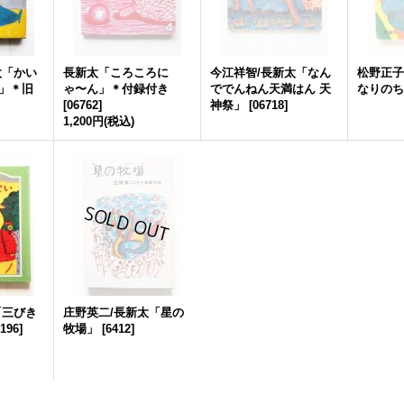
太「かい
長新太「ころころに
今江祥智/長新太「なん
松野正子
」＊旧
ゃ〜ん」＊付録付き
ででんねん天満はん 天
なりのち
[
06762
]
神祭」
[
06718
]
1,200円
(税込)
「三びき
庄野英二/長新太「星の
196
]
牧場」
[
6412
]