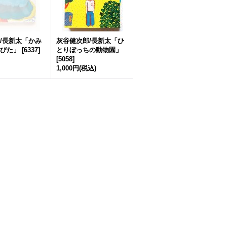
/長新太「かみ
灰谷健次郎/長新太「ひ
びた」
[
6337
]
とりぼっちの動物園」
[
5058
]
1,000円
(税込)