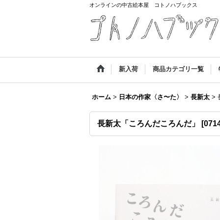
オンラインの中古絵本屋 コトノハブックス
新入荷
商品カテゴリ一覧
ホーム
>
日本の作家〈さ〜た〉
>
長新太
>
長新太「ころんだころんだ」
[
071